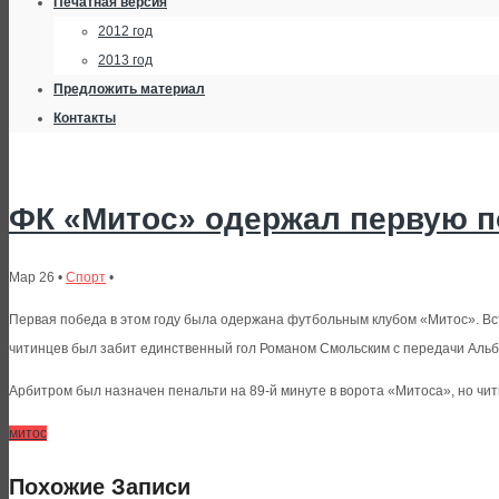
Печатная версия
2012 год
2013 год
Предложить материал
Контакты
ФК «Митос» одержал первую по
Мар 26 •
Спорт
•
Первая победа в этом году была одержана футбольным клубом «Митос». Вст
читинцев был забит единственный гол Романом Смольским с передачи Альбе
Арбитром был назначен пенальти на 89-й минуте в ворота «Митоса», но чити
митос
Похожие Записи