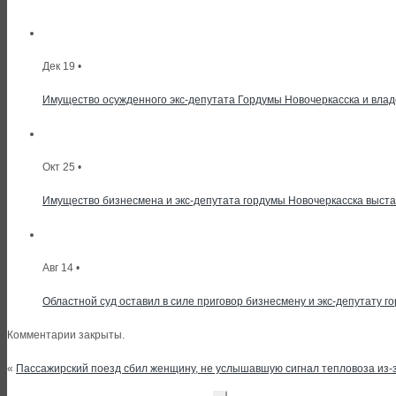
Дек 19 •
Имущество осужденного экс-депутата Гордумы Новочеркасска и влад
Окт 25 •
Имущество бизнесмена и экс-депутата гордумы Новочеркасска выста
Авг 14 •
Областной суд оставил в силе приговор бизнесмену и экс-депутату г
Комментарии закрыты.
«
Пассажирский поезд сбил женщину, не услышавшую сигнал тепловоза из-