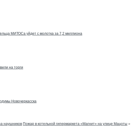
ельца МИТОСа уйдет с молотка за 7,2 миллиона
вили на торги
ордумы Новочеркасска
за наушников
Пожар в котельной гипермаркета «Магнит» на улице Мацоты
»