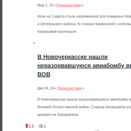
Мар 2, 20 •
Происшествия
•
Ночь на 1 марта стала напряжённой для пожарных Нов
и Октябрьского района. В станице Кривянской с небол
перерывом произошли...
В Новочеркасске нашли
неразорвавшуюся авиабомбу в
ВОВ
Дек 24, 19 •
Происшествия
•
В Новочеркасске нашли неразорвавшуюся авиабомбу 
Великой Отечественной войны. Снаряд обнаружили ут
декабря на Харьковском...
1
2
3
…
40
»