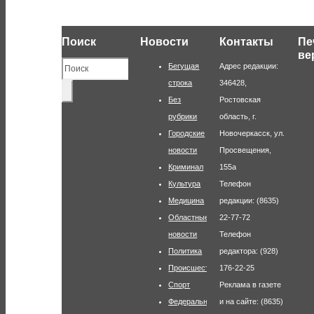
Поиск
Новости
Контакты
Пе
ве
Бегущая
Адрес редакции:
строка
346428,
Без
Ростовская
рубрики
область, г.
Городские
Новочеркасск, ул.
новости
Просвещения,
Криминал
155а
Культура
Телефон
Медицина
редакции: (8635)
Областные
22-77-72
новости
Телефон
Политика
редактора: (928)
Происшествия
176-22-25
Спорт
Реклама в газете
Федеральные
и на сайте: (8635)