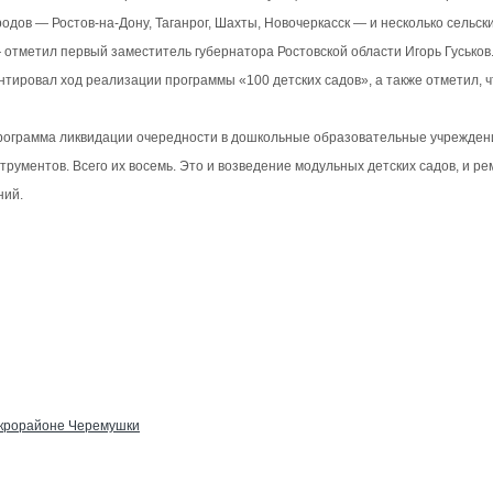
родов — Ростов-на-Дону, Таганрог, Шахты, Новочеркасск — и несколько сельс
 отметил первый заместитель губернатора Ростовской области Игорь Гуськов
тировал ход реализации программы «100 детских садов», а также отметил, 
рограмма ликвидации очередности в дошкольные образовательные учреждения 
струментов. Всего их восемь. Это и возведение модульных детских садов, и 
ний.
микрорайоне Черемушки