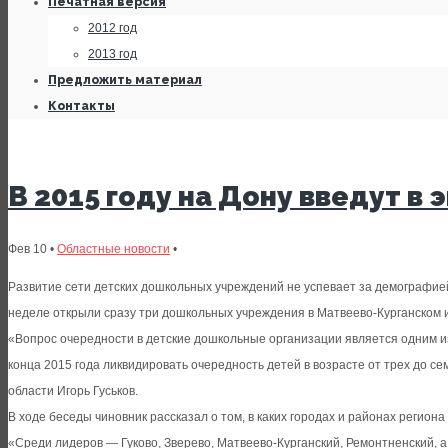
Печатная версия
2012 год
2013 год
Предложить материал
Контакты
В 2015 году на Дону введут в
Фев 10 •
Областные новости
•
Развитие сети детских дошкольных учреждений не успевает за демографией.
неделе открыли сразу три дошкольных учреждения в Матвеево-Курганском 
«Вопрос очередности в детские дошкольные организации является одним и
конца 2015 года ликвидировать очередность детей в возрасте от трех до с
области Игорь Гуськов.
В ходе беседы чиновник рассказал о том, в каких городах и районах регио
«Среди лидеров — Гуково, Зверево, Матвеево-Курганский, Ремонтненский, 