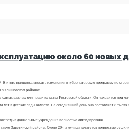
 эксплуатацию около 60 новых 
 В итоге пришлось вносить изменения в губернаторскую программу по строите
и Мясниковском районах.
з самых важных для правительства Ростовской области. Он находится под л
еми лет в детские сады области. На сегодняшний день она составляет 8 тыс
на очередь в дошкольные учреждения полностью ликвидирована.
а также Заветинский районы. Около 20-ти муниципалитетов полностью решили