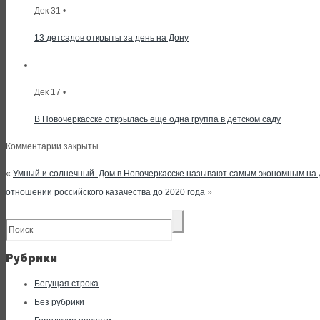
Дек 31 •
13 детсадов открыты за день на Дону
Дек 17 •
В Новочеркасске открылась еще одна группа в детском саду
Комментарии закрыты.
«
Умный и солнечный. Дом в Новочеркасске называют самым экономным на
отношении российского казачества до 2020 года
»
Рубрики
Бегущая строка
Без рубрики