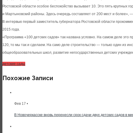
Ростовской области особое беспокойство вызывает 10. Это пять крупных го
и Мартыновский районы. Здесь очередь составляет от 200 мест и более», —
В интервью первый заместитель губернатора Ростовской области прокоммен
2015 года.
«Программа «100 детских садов» так названа условно. На самом деле это п
120, то мы так и сделаем. На само деле строительство — только один из ин
общеобразовательных школ, развитие негосударственных детских учрежде
детские сады
Похожие Записи
Фев 17 •
В Новочеркасске вновь перенесли срок сдачи двух детских садов в 