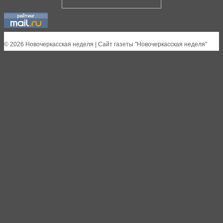
© 2026 Новочеркасская неделя | Сайт газеты "Новочеркасская неделя"