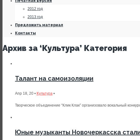
Печатная версия
2012 год
2013 год
Предложить материал
Контакты
Архив за ‘Культура’ Категория
Талант на самоизоляции
Апр 18, 20 •
Культура
•
Творческое объединение “Клик Клак” организовало вокальный конкурс,
Юные музыканты Новочеркасска стали