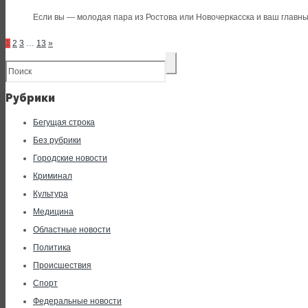
Если вы — молодая пара из Ростова или Новочеркасска и ваш главный 
1
2
3
…
13
»
Рубрики
Бегущая строка
Без рубрики
Городские новости
Криминал
Культура
Медицина
Областные новости
Политика
Происшествия
Спорт
Федеральные новости