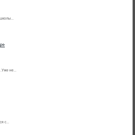
школы...
а»
Уже не...
 с...