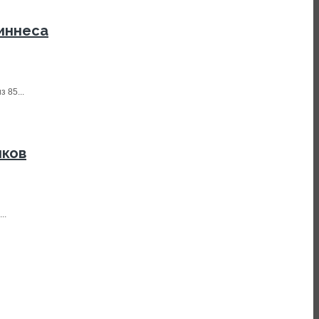
Гиннеса
 85...
иков
..