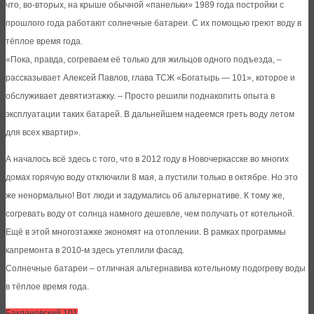
что, во-вторых, на крыше обычной «панельки» 1989 года постройки с
прошлого года работают солнечные батареи. С их помощью греют воду в
тёплое время года.
«Пока, правда, согреваем её только для жильцов одного подъезда, –
рассказывает Алексей Павлов, глава ТСЖ «Богатырь — 101», которое и
обслуживает девятиэтажку. – Просто решили поднакопить опыта в
эксплуатации таких батарей. В дальнейшем надеемся греть воду летом
для всех квартир».
А началось всё здесь с того, что в 2012 году в Новочеркасске во многих
домах горячую воду отключили 8 мая, а пустили только в октябре. Но это
же ненормально! Вот люди и задумались об альтернативе. К тому же,
согревать воду от солнца намного дешевле, чем получать от котельной.
Ещё в этой многоэтажке экономят на отоплении. В рамках программы
капремонта в 2010-м здесь утеплили фасад.
Солнечные батареи – отличная альтернавива котельному подогреву воды
в тёплое время года.
Баклановский 101