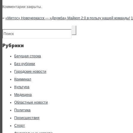
Комментарии закрыты.
«
«Митос» Новочеркасск — «Дружба» Майкоп 2:0.в пользу нашей команды!
1
Рубрики
Бегущая строка
Без рубрики
Городские новости
Криминал
Культура
Медицина
Областные новости
Политика
Происшествия
Спорт