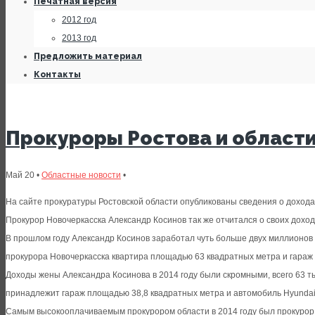
Печатная версия
2012 год
2013 год
Предложить материал
Контакты
Прокуроры Ростова и области
Май 20 •
Областные новости
•
На сайте прокуратуры Ростовской области опубликованы сведения о доходах
Прокурор Новочеркасска Александр Косинов так же отчитался о своих доход
В прошлом году Александр Косинов заработал чуть больше двух миллионов 32
прокурора Новочеркасска квартира площадью 63 квадратных метра и гараж п
Доходы жены Александра Косинова в 2014 году были скромными, всего 63 т
принадлежит гараж площадью 38,8 квадратных метра и автомобиль Hyundai 
Самым высокооплачиваемым прокурором области в 2014 году был прокурор А