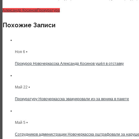
Александр Косинов
Прокуратура
Похожие Записи
Ноя 6 •
Прокурор Новочеркасска Александр Косинов ушёл в отставку
Май 22 •
Прокуратуру Новочеркасска эвакуировали из-за веника в пакете
Май 5 •
Сотрудников администрации Новочеркасска оштрафовали за наруш