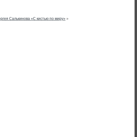
ергея Салькинова «С кистью по миру»
»