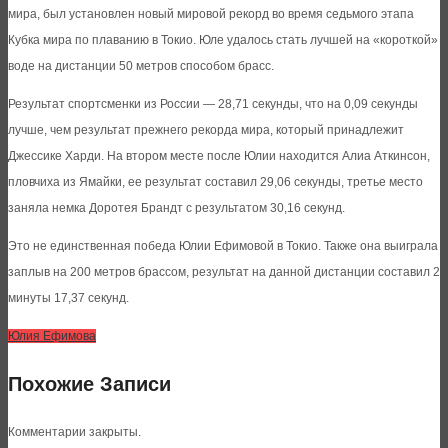
мира, был установлен новый мировой рекорд во время седьмого этапа
Кубка мира по плаванию в Токио. Юле удалось стать лучшей на «короткой»
воде на дистанции 50 метров способом брасс.
Результат спортсменки из России — 28,71 секунды, что на 0,09 секунды
лучше, чем результат прежнего рекорда мира, который принадлежит
Джессике Харди. На втором месте после Юлии находится Алиа Аткинсон,
пловчиха из Ямайки, ее результат составил 29,06 секунды, третье место
заняла немка Доротея Брандт с результатом 30,16 секунд.
Это не единственная победа Юлии Ефимовой в Токио. Также она выиграла
заплыв на 200 метров брассом, результат на данной дистанции составил 2
минуты 17,37 секунд.
Юлия Ефимова
Похожие Записи
Комментарии закрыты.