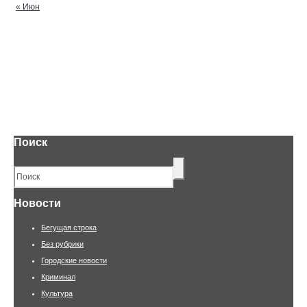
« Июн
Поиск
Новости
Бегущая строка
Без рубрики
Городские новости
Криминал
Культура