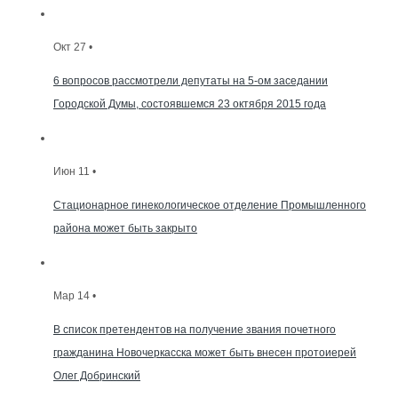
Окт 27 •
6 вопросов рассмотрели депутаты на 5-ом заседании
Городской Думы, состоявшемся 23 октября 2015 года
Июн 11 •
Стационарное гинекологическое отделение Промышленного
района может быть закрыто
Мар 14 •
В список претендентов на получение звания почетного
гражданина Новочеркасска может быть внесен протоиерей
Олег Добринский