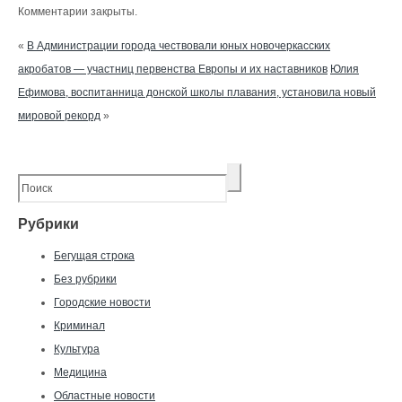
Комментарии закрыты.
«
В Администрации города чествовали юных новочеркасских
акробатов — участниц первенства Европы и их наставников
Юлия
Ефимова, воспитанница донской школы плавания, установила новый
мировой рекорд
»
Рубрики
Бегущая строка
Без рубрики
Городские новости
Криминал
Культура
Медицина
Областные новости