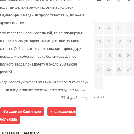
Пн
Вт
Ср
Чт
году там делали ремонт кровли и столовой.
Однако крыша здания продолжает течь, но уже в
других местах.
3
4
5
6
Что касается новой котельной, то ее планируют
ввести в эксплуатацию к началу отопительного
10
11
12
13
сезона. Сейчас котельная проходит процедуру
17
18
19
20
передачи в собственность больницы. Для ее
полного ввода понадобится около 200 тысяч
24
25
26
27
рублей.
(http://donday-novocherkassk.ru/remont-infekcionnoy-
31
bolnicy-v-novocherkasske-nachnetsya-ne-ranshe-
« ИЮН
2018-goda.html)
Владимир Киргинцев
инфекционная
больница
ПОХОЖИЕ ЗАПИСИ