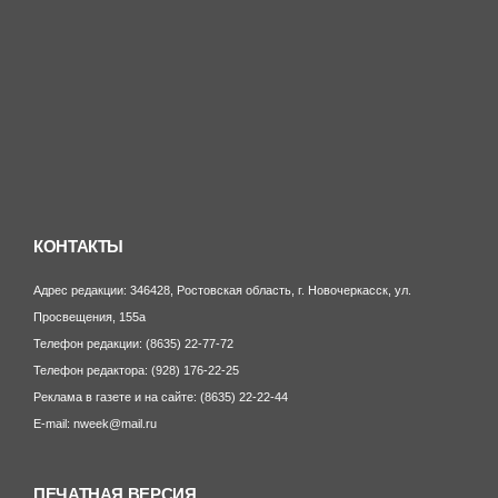
но
По
Пр
Сп
Фе
но
КОНТАКТЫ
Адрес редакции: 346428, Ростовская область, г. Новочеркасск, ул.
Просвещения, 155а
Телефон редакции: (8635) 22-77-72
Телефон редактора: (928) 176-22-25
Реклама в газете и на сайте: (8635) 22-22-44
E-mail: nweek@mail.ru
ПЕЧАТНАЯ ВЕРСИЯ