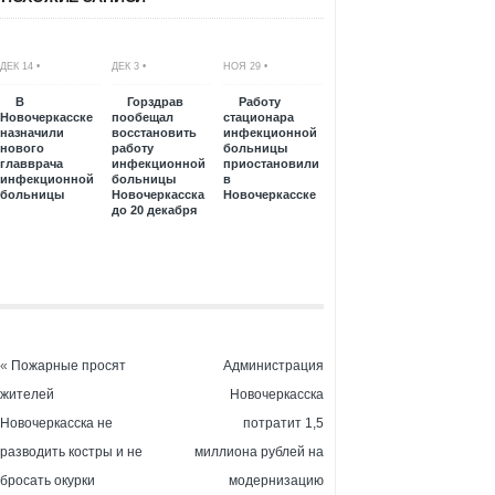
ДЕК 14 •
ДЕК 3 •
НОЯ 29 •
В
Горздрав
Работу
Новочеркасске
пообещал
стационара
назначили
восстановить
инфекционной
нового
работу
больницы
главврача
инфекционной
приостановили
инфекционной
больницы
в
больницы
Новочеркасска
Новочеркасске
до 20 декабря
«
Пожарные просят
Администрация
жителей
Новочеркасска
Новочеркасска не
потратит 1,5
разводить костры и не
миллиона рублей на
бросать окурки
модернизацию