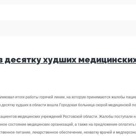
в десятку худших медицински
иковал итоги работы горячей линии, на которую принимаются жалобы пациент
в десятку худших в области вошла Городская больница скорой медицинской п
пациентов медицинских учреждений Ростовской области. Жалобы поступали на
ое состояние медицинских организаций, а также на предложение оплатить и
ственное питание, лекарственное обеспечение, нехватку врачей и медперсон