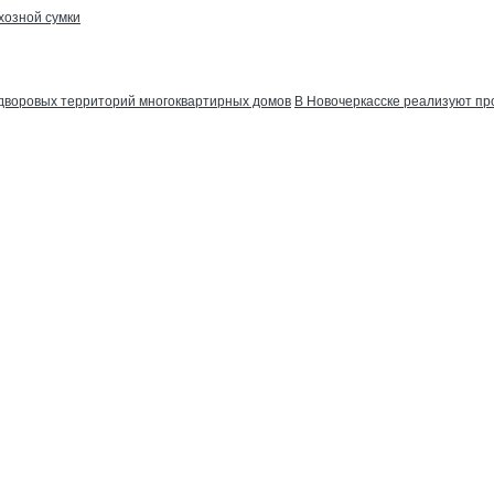
хозной сумки
 дворовых территорий многоквартирных домов
В Новочеркасске реализуют п