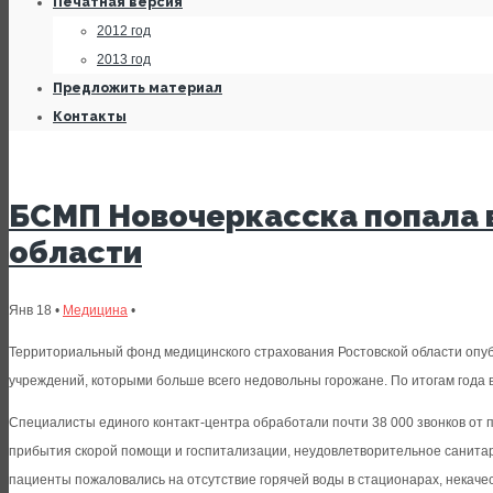
Печатная версия
2012 год
2013 год
Предложить материал
Контакты
БСМП Новочеркасска попала 
области
Янв 18 •
Медицина
•
Территориальный фонд медицинского страхования Ростовской области опубл
учреждений, которыми больше всего недовольны горожане. По итогам года 
Специалисты единого контакт-центра обработали почти 38 000 звонков от 
прибытия скорой помощи и госпитализации, неудовлетворительное санитарн
пациенты пожаловались на отсутствие горячей воды в стационарах, некаче