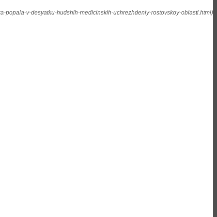
a-popala-v-desyatku-hudshih-medicinskih-uchrezhdeniy-rostovskoy-oblasti.html)