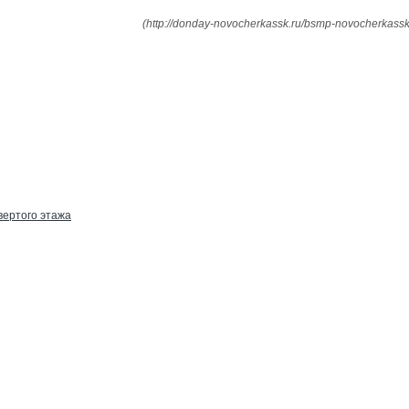
(http://donday-novocherkassk.ru/bsmp-novocherkassk
вертого этажа