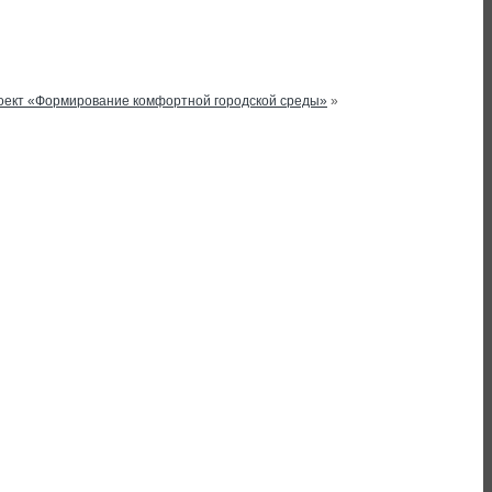
роект «Формирование комфортной городской среды»
»