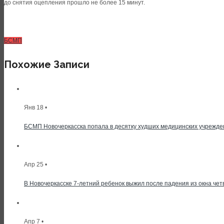
до снятия оцепления прошло не более 15 минут.
БСМП
Похожие Записи
Янв 18 •
БСМП Новочеркасска попала в десятку худших медицинских учрежде
Апр 25 •
В Новочеркасске 7-летний ребенок выжил после падения из окна чет
Апр 7 •