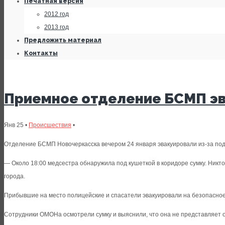
Печатная версия
2012 год
2013 год
Предложить материал
Контакты
Приемное отделение БСМП эв
Янв 25 •
Происшествия
•
Отделение БСМП Новочеркасска вечером 24 января эвакуировали из-за под
— Около 18:00 медсестра обнаружила под кушеткой в коридоре сумку. Никто
города.
Прибывшие на место полицейские и спасатели эвакуировали на безопасно
Сотрудники ОМОНа осмотрели сумку и выяснили, что она не представляет 