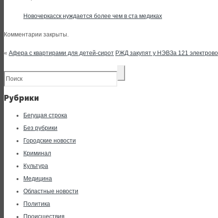
Новочеркасск нуждается более чем в ста медиках
Комментарии закрыты.
«
Афера с квартирами для детей-сирот
РЖД закупят у НЭВЗа 121 электрово
Рубрики
Бегущая строка
Без рубрики
Городские новости
Криминал
Культура
Медицина
Областные новости
Политика
Происшествия