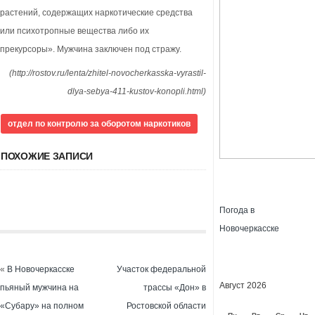
растений, содержащих наркотические средства
или психотропные вещества либо их
прекурсоры». Мужчина заключен под стражу.
(http://rostov.ru/lenta/zhitel-novocherkasska-vyrastil-
dlya-sebya-411-kustov-konopli.html)
отдел по контролю за оборотом наркотиков
ПОХОЖИЕ ЗАПИСИ
Погода в
Новочеркасске
«
В Новочеркасске
Участок федеральной
Август 2026
пьяный мужчина на
трассы «Дон» в
«Субару» на полном
Ростовской области