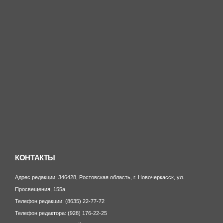
Ку
Ме
Об
но
По
Пр
Сп
Фе
но
КОНТАКТЫ
Адрес редакции: 346428, Ростовская область, г. Новочеркасск, ул.
Просвещения, 155а
Телефон редакции: (8635) 22-77-72
Телефон редактора: (928) 176-22-25