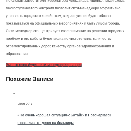
По словам заместителя губернатора Александра Ищенко, такая схема
многоступенчатого контроля позволит сити-менеджеру эффективно
управлять городским хозяйством, ведь он уже не будет обязан
показываться на официальных мероприятиях и быть лицом города.
Сити-менеджер сконцентрирует свое внимание на решении городских
проблем и его работа будет видна по чистоте улиц, количеству
отремонтированных дорог, качеству органов здравоохранения и
образования.
Вместо мэра будет сити-менеджер
Киргинцев
Похожие Записи
Июл 27 •
«Не очень хорошая ситуация»: Батайск и Новочеркасск
отказались от денег на больницы