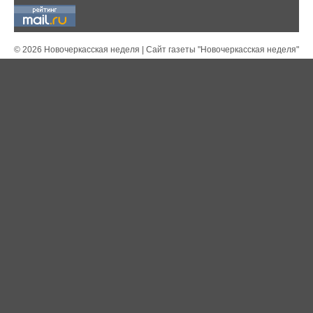
© 2026 Новочеркасская неделя | Сайт газеты "Новочеркасская неделя"