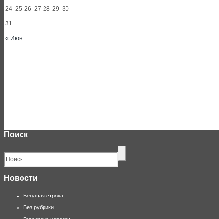
24
25
26
27
28
29
30
31
« Июн
Поиск
Новости
Бегущая строка
Без рубрики
Городские новости