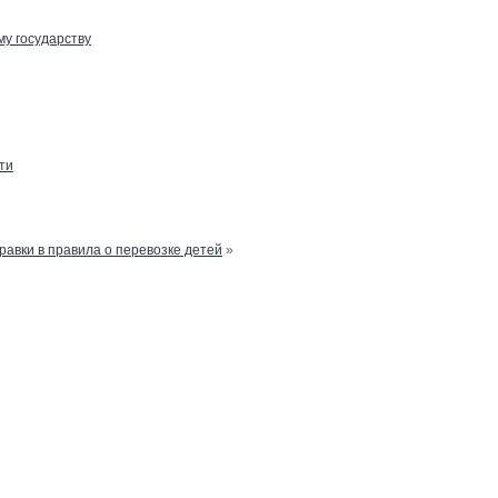
му государству
ти
равки в правила о перевозке детей
»