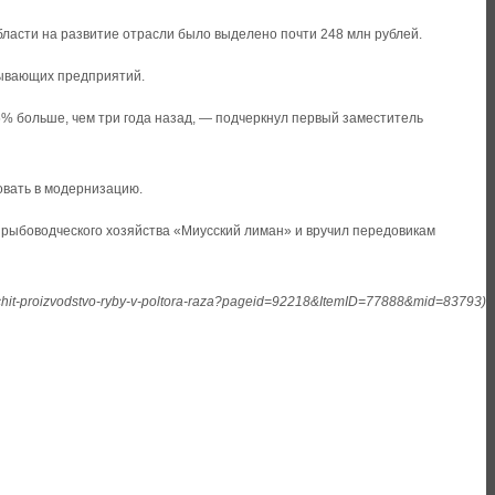
ласти на развитие отрасли было выделено почти 248 млн рублей.
тывающих предприятий.
 5% больше, чем три года назад, — подчеркнул первый заместитель
овать в модернизацию.
рыбоводческого хозяйства «Миусский лиман» и вручил передовикам
elichit-proizvodstvo-ryby-v-poltora-raza?pageid=92218&ItemID=77888&mid=83793)