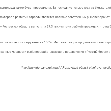
комплекса также будет продолжена. За последние четыре года из бюджета об
х факторов в развитии отрасли является наличие собственных рыбоперераба
у Ростовская область выпустила 27,3 тысячи тонн рыбной продукции, что на
ий, их мощности загружены на 100%. Местные заводы продолжают инвестир
ованные мощности рыбоперерабатывающего предприятия «Русский берег» и 
(http://www.donland.ru/news/V-Rostovskojj-oblasti-planiruyut-uv