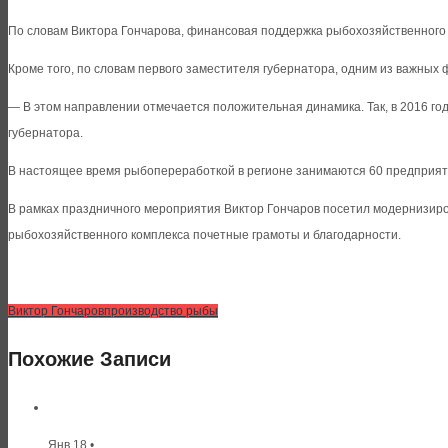
По словам Виктора Гончарова, финансовая поддержка рыбохозяйственного 
Кроме того, по словам первого заместителя губернатора, одним из важны
— В этом направлении отмечается положительная динамика. Так, в 2016 год
губернатора.
В настоящее время рыбопереработкой в регионе занимаются 60 предприят
В рамках праздничного мероприятия Виктор Гончаров посетил модернизир
рыбохозяйственного комплекса почетные грамоты и благодарности.
Виктор Гончаров
производство рыбы
Похожие Записи
Янв 18 •