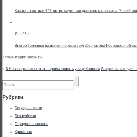
Казаки отметили 448-летие служения донского казачества Российско
Янв 25 •
Виктор Гончаров назначен первым замгубернатора Ростовской облас
Комментарии закрыты.
«
В Новочеркасске хотят переименовать улицу Каляева
Вступили в силу поп
Рубрики
Бегущая строка
Без рубрики
Городские новости
Криминал