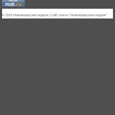
© 2026 Новочеркасская неделя | Сайт газеты "Новочеркасская неделя"