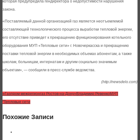
которая предупредила гендиректора о недопустимости нарушения
закона.
«Поставляемый данной организацией газ является неотъемлемой
составляющей технологического процесса выработки тепловой энергии,
его отсутствие приведет к прекращению функционирования котельного
оборудования МУП «Тепловые сети» г. Новочеркасска и прекращению
поставки тепловой энергии в необходимых объемах абонентам, а также
школам, больницам, интернатам и другим социально значимым
объектам», — сообщили в пресс-службе ведомства.
(http://newsdelo.com)
«Газпром межрегионгаз Ростов-на-Дону»
Владимир Ревенко
МУП
"Тепловые сети
Похожие Записи