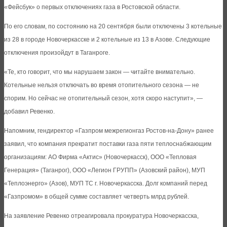
«Фейсбук» о первых отключениях газа в Ростовской области.
По его словам, по состоянию на 20 сентября были отключены 3 котельные
из 28 в городе Новочеркасске и 2 котельные из 13 в Азове. Следующие
отключения произойдут в Таганроге.
«Те, кто говорит, что мы нарушаем закон — читайте внимательно.
Котельные нельзя отключать во время отопительного сезона — не
спорим. Но сейчас не отопительный сезон, хотя скоро наступит», —
добавил Ревенко.
Напомним, гендиректор «Газпром межрегионгаз Ростов-на-Дону» ранее
заявил, что компания прекратит поставки газа пяти теплоснабжающим
организациям: АО Фирма «Актис» (Новочеркасск), ООО «Тепловая
Генерация» (Таганрог), ООО «Легион ГРУПП» (Азовский район), МУП
«Теплоэнерго» (Азов), МУП ТС г. Новочеркасска. Долг компаний перед
«Газпромом» в общей сумме составляет четверть млрд рублей.
На заявление Ревенко отреагировала прокуратура Новочеркасска,