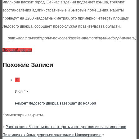
миллиона вложит город. Сейчас в здании подтекает крыша, требуют
восстановления административные и бытовые помещения. Работы
проведут на 1200 квадратных метрах, это примерно четверть площади
Ледового дворца, сообщает пресс-служба правительства области.
(http://dontr.ru/vesti/sport/v-novocherkasske-otremontiruyut-ledovy-j-dvorets/)
Ледовый дворец
Похожие Записи
Июл 4 •
Ремонт ледового дворца завершат до ноября
Комментарии закрыты.
«
Ростовская область может потерять часть урожая из-за заморозков
Питомник хвойных деревьев заложили в Новочеркасске
»