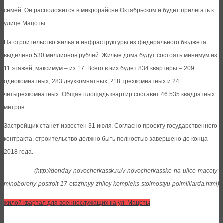
семей. Он расположится в микрорайоне Октябрьском и будет прилегать к
улице Мацоты.
На строительство жилья и инфраструктуры из федерального бюджета
выделено 530 миллионов рублей. Жилые дома будут состоять минимум из
11 этажей, максимум – из 17. Всего в них будет 834 квартиры – 209
однокомнатных, 283 двухкомнатных, 218 трехкомнатных и 24
четырехкомнатных. Общая площадь квартир составит 46 535 квадратных
метров.
Застройщик станет известен 31 июля. Согласно проекту государственного
контракта, строительство должно быть полностью завершено до конца
2018 года.
(http://donday-novocherkassk.ru/v-novocherkasske-na-ulice-macoty-
minoborony-postroit-17-etazhnyy-zhiloy-kompleks-stoimostyu-polmilliarda.html)
жилой квартал для военнослужащих на ул. Мацоты