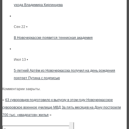
ухода Владимира Киргинцева
Сен 22 •
В Новочеркасске появится теннисная академия
Июл 13 •
5-летний Артём из Новочеркасска получил на день рождения
портрет Путина с подписью
Комментарии закрыты.
«
63 суворовцев подготовило к выпуску в этом году Новочеркасское
суворовское военное училище МВД
За пять месяцев на Дону построили
700 тыс. «квадратов» жилья
»