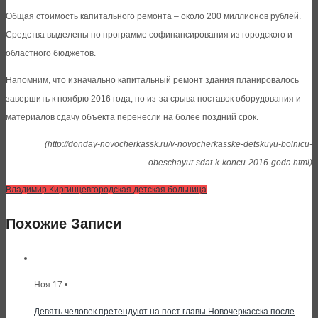
Общая стоимость капитального ремонта – около 200 миллионов рублей.
Средства выделены по программе софинансирования из городского и
областного бюджетов.
Напомним, что изначально капитальный ремонт здания планировалось
завершить к ноябрю 2016 года, но из-за срыва поставок оборудования и
материалов сдачу объекта перенесли на более поздний срок.
(http://donday-novocherkassk.ru/v-novocherkasske-detskuyu-bolnicu-
obeschayut-sdat-k-koncu-2016-goda.html)
Владимир Киргинцев
городская детская больница
Похожие Записи
Ноя 17 •
Девять человек претендуют на пост главы Новочеркасска после