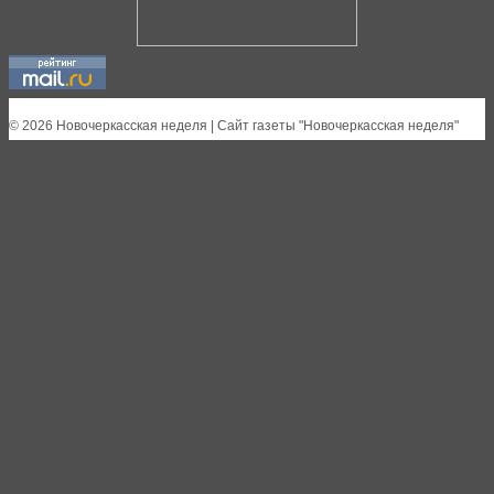
© 2026 Новочеркасская неделя | Сайт газеты "Новочеркасская неделя"