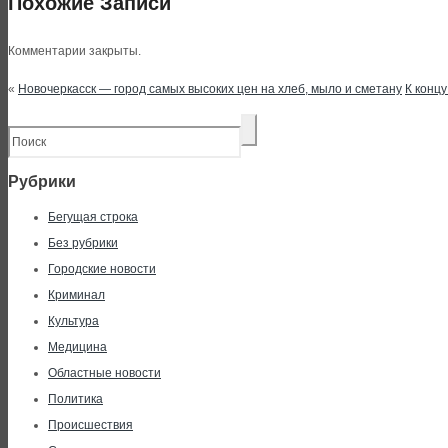
Похожие Записи
Комментарии закрыты.
«
Новочеркасск — город самых высоких цен на хлеб, мыло и сметану
К концу
Рубрики
Бегущая строка
Без рубрики
Городские новости
Криминал
Культура
Медицина
Областные новости
Политика
Происшествия