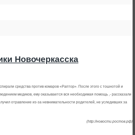
ики Новочеркасска
 спирали средства против комаров «Раптор». После этого с тошнотой и
людением медиков, ему оказывается вся необходимая помощь ,- рассказали
олучил отравление из-за невнимательности родителей, не уследивших за
(http://новости.ростов.рф)