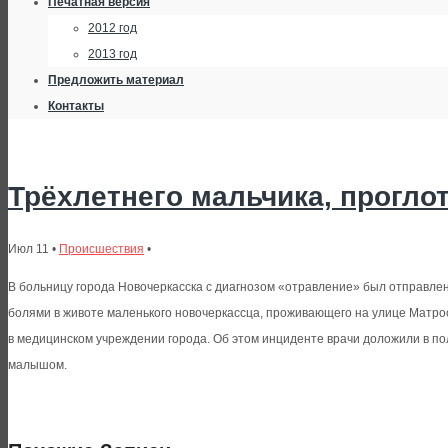
Печатная версия
2012 год
2013 год
Предложить материал
Контакты
Трёхлетнего мальчика, прогло
Июл 11 •
Происшествия
•
В больницу города Новочеркасска с диагнозом «отравление» был отправлен 
болями в животе маленького новочеркассца, проживающего на улице Матрос
в медицинском учреждении города. Об этом инциденте врачи доложили в по
малышом.