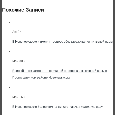
Похожие Записи
Авг 9 •
В Новочеркасске изменят процесс обеззараживания питьевой воды
Май 30 •
Единый госэкзамен стал причиной переноса отключений воды в
Промышленном районе Новочеркасска
Май 16 •
В Новочеркасске более чем на сутки отключат холодную воду