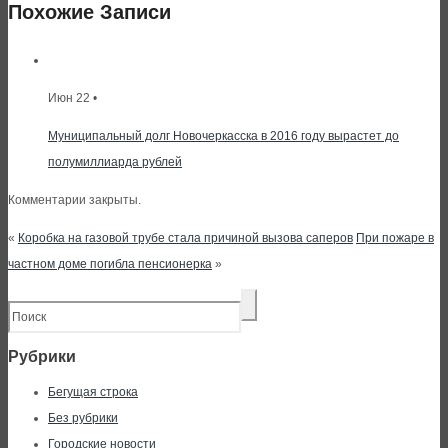
Похожие Записи
Июн 22 •
Муниципальный долг Новочеркасска в 2016 году вырастет до
полумиллиарда рублей
Комментарии закрыты.
«
Коробка на газовой трубе стала причиной вызова саперов
При пожаре в
частном доме погибла пенсионерка
»
Рубрики
Бегущая строка
Без рубрики
Городские новости