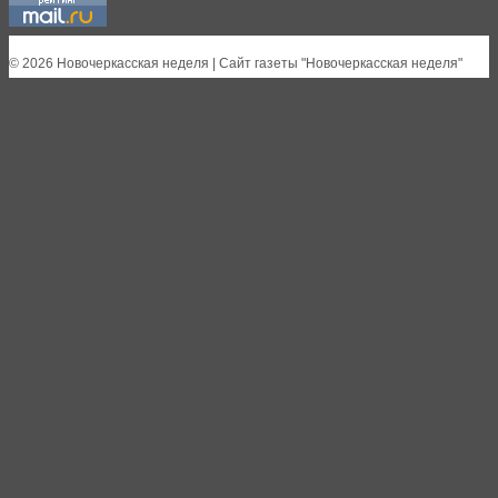
© 2026 Новочеркасская неделя | Сайт газеты "Новочеркасская неделя"