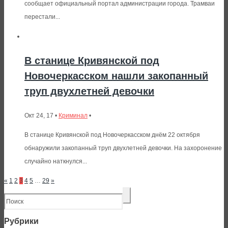
сообщает официальный портал администрации города. Трамваи
перестали...
В станице Кривянской под
Новочеркасском нашли закопанный
труп двухлетней девочки
Окт 24, 17 •
Криминал
•
В станице Кривянской под Новочеркасском днём 22 октября
обнаружили закопанный труп двухлетней девочки. На захоронение
случайно наткнулся...
«
1
2
3
4
5
…
29
»
Рубрики