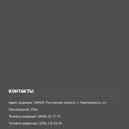
Ку
Ме
Об
но
По
Пр
Сп
Фе
но
КОНТАКТЫ
Адрес редакции: 346428, Ростовская область, г. Новочеркасск, ул.
Просвещения, 155а
Телефон редакции: (8635) 22-77-72
Телефон редактора: (928) 176-22-25