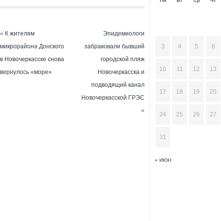
Пн
Вт
Ср
Чт
«
К жителям
Эпидемиологи
микрорайона Донского
забраковали бывший
3
4
5
6
в Новочеркасске снова
городской пляж
10
11
12
13
вернулось «море»
Новочеркасска и
подводящий канал
17
18
19
20
Новочеркасской ГРЭС
»
24
25
26
27
31
« ИЮН