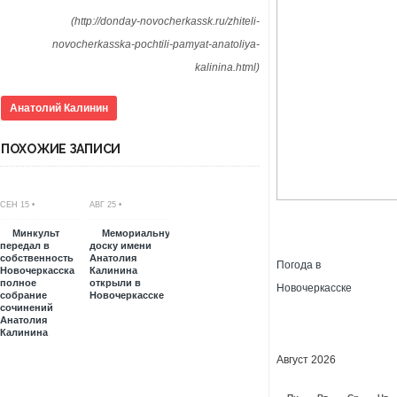
(http://donday-novocherkassk.ru/zhiteli-
novocherkasska-pochtili-pamyat-anatoliya-
kalinina.html)
Анатолий Калинин
ПОХОЖИЕ ЗАПИСИ
СЕН 15 •
АВГ 25 •
Минкульт
Мемориальную
передал в
доску имени
собственность
Анатолия
Погода в
Новочеркасска
Калинина
полное
открыли в
Новочеркасске
собрание
Новочеркасске
сочинений
Анатолия
Калинина
Август 2026