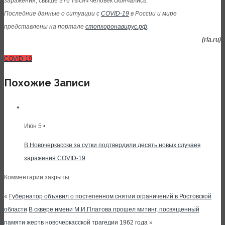
заражения, свыше 376 тысяч человек скончались.
Последние данные о ситуации с
COVID-19
в России и мире
представлены на портале
стопкоронавирус.рф
.
(ria.ru)
COVID-19
Похожие Записи
Июн 5 •
В Новочеркасске за сутки подтвердили десять новых случаев
заражения COVID-19
Комментарии закрыты.
«
Губернатор объявил о постепенном снятии ограничений в Ростовской
области
В сквере имени М.И.Платова прошел митинг, посвященный
памяти жертв новочеркасской трагедии 1962 года
»