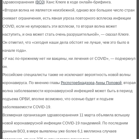
здравоохранения (
ВОЗ
) Ханс Клюге в ходе онлайн-брифинга.
«Вторая волна не является неизбежной, однако все большее число стран
снимает ограничения, есть явная угроза повторного всплеска инфекции
COVID, если не купировать эти всплески, то вторая волна может
наступить, и она может стать очень разрушительной», — сказал Клюге.
Он отметил, что «сегодня наши дела обстоят не лучше, чем это было в
начале года».
«У нас по-прежнему нет ни вакцины, ни лечения от COVID», — подчеркнул
он.
Российские специалисты также не исключают вероятность новой волны
коронавируса. По мнению главы
Роспотребнадзора
Анны Поповой
, вторая
волна заболеваемости коронавирусной инфекцией может быть в период
подъема ОРВИ, вполне возможно, что осенью будет и подъем
заболеваемости COVID-19.
Всемирная организация здравоохранения 11 марта объявила вспышку
новой коронавирусной инфекции COVID-19 пандемией. По последним
данным ВОЗ, в мире выявлены уже более 6,1 миллиона случаев