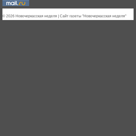
© 2026 Новочеркасская неделя | Сайт газеты "Новочеркасская неделя"