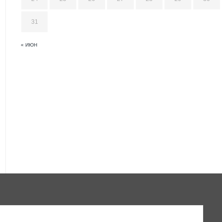
31
« ИЮН
НО