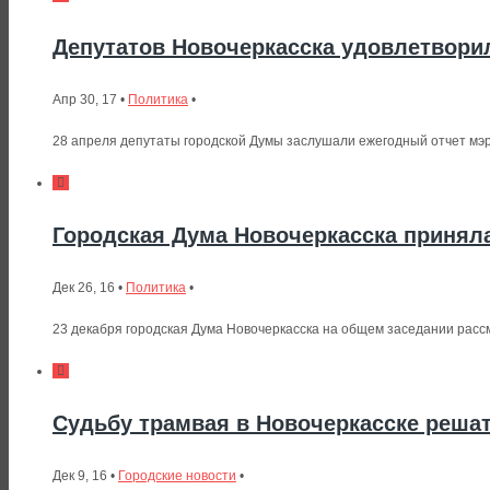
Депутатов Новочеркасска удовлетвори
Апр 30, 17 •
Политика
•
28 апреля депутаты городской Думы заслушали ежегодный отчет мэра
Городская Дума Новочеркасска приняла
Дек 26, 16 •
Политика
•
23 декабря городская Дума Новочеркасска на общем заседании рассм
Судьбу трамвая в Новочеркасске решат
Дек 9, 16 •
Городские новости
•