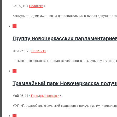
Сен 9, 19 •
Политика
•
Коммунист Вадим Жигалов на дополнительных выборах депутатов гор
Группу новочеркасских парламентарие
Июл 26, 17 •
Политика
•
Четыре новочеркасских народных избранника покинули группу городс
Трамвайный парк Новочеркасска получ
Май 26, 17 •
Городские новости
•
МУП «Городской электрический транспорт» получит из муниципально