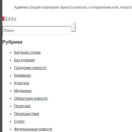
Администрация планирует вынести вопрос о сохранении или, напроти
1
2
3
4
»
Рубрики
Бегущая строка
Без рубрики
Городские новости
Криминал
Культура
Медицина
Областные новости
Политика
Происшествия
Спорт
Федеральные новости