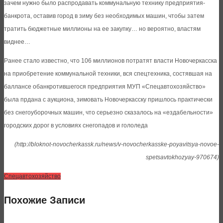
зачем нужно было распродавать коммунальную технику предприятия-
банкрота, оставив город в зиму без необходимых машин, чтобы затем
тратить бюджетные миллионы на ее закупку… но вероятно, властям
виднее…
Ранее стало известно, что 106 миллионов потратят власти Новочеркасска
на приобретение коммунальной техники, вся спецтехника, состявшая на
баллансе обанкротившегося предприятия МУП «Спецавтохозяйство»
была прдана с аукциона, зимовать Новочеркасску пришлось практически
без снегоуборочных машин, что серьезно сказалось на «ездабельности»
городских дорог в условиях снегопадов и гололеда
(http://bloknot-novocherkassk.ru/news/v-novocherkasske-poyavitsya-novoe-
spetsavtokhozyay-970674)
Спецавтохозяйство
Похожие Записи