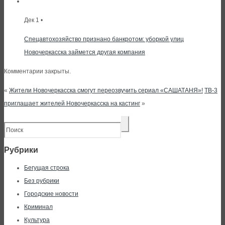
Дек 1 •
Спецавтохозяйство признано банкротом: уборкой улиц
Новочеркасска займется другая компания
Комментарии закрыты.
«
Жители Новочеркасска смогут переозвучить сериал «САШАТАНЯ»!
ТВ-3
приглашает жителей Новочеркасска на кастинг
»
Рубрики
Бегущая строка
Без рубрики
Городские новости
Криминал
Культура