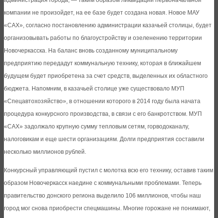
администрация города, — таким образом ликвидации первоначальной
компании не произойдет, на ее базе будет создана новая. Новое МАУ
«САХ», согласно постановлению администрации казачьей столицы, будет
организовывать работы по благоустройству и озеленению территории
Новочеркасска. На баланс вновь созданному муниципальному
предприятию передадут коммунальную технику, которая в ближайшем
будущем будет приобретена за счет средств, выделенных их областного
бюджета. Напомним, в казачьей столице уже существовало МУП
«Спецавтохозяйство», в отношении которого в 2014 году была начата
процедура конкурсного производства, в связи с его банкротством. МУП
«САХ» задолжало крупную сумму тепловым сетям, горводоканалу,
налоговикам и еще шести организациям. Долги предприятия составили
несколько миллионов рублей.
Конкурсный управляющий пустил с молотка всю его технику, оставив таким
образом Новочеркасск наедине с коммунальными проблемами. Теперь
правительство донского региона выделило 106 миллионов, чтобы наш
город мог снова приобрести спецмашины. Многие горожане не понимают,