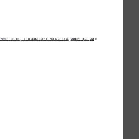
лжность первого заместителя главы администрации
»