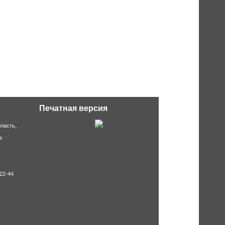
Печатная версия
ласть,
а
-22-44