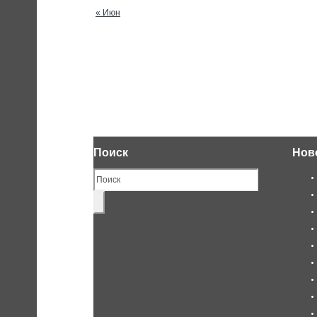
« Июн
Поиск
Нов