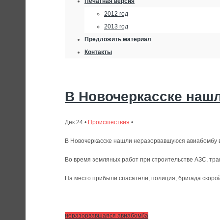
Печатная версия
2012 год
2013 год
Предложить материал
Контакты
В Новочеркасске наш
Дек 24 •
Происшествия
•
В Новочеркасске нашли неразорвавшуюся авиабомбу в
Во время земляных работ при строительстве АЗС, тра
На место прибыли спасатели, полиция, бригада скоро
неразорвавшаяся авиабомба