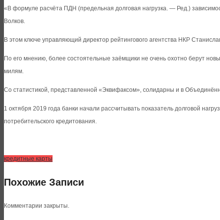
«В формуле расчёта ПДН (предельная долговая нагрузка. — Ред.) зависимо
Волков.
В этом ключе управляющий директор рейтингового агентства НКР Станислав
По его мнению, более состоятельные заёмщики не очень охотно берут новые
милям.
Со статистикой, представленной «Эквифаксом», солидарны и в Объединённо
1 октября 2019 года банки начали рассчитывать показатель долговой нагр
потребительского кредитования.
кредитные карты
Похожие Записи
Комментарии закрыты.