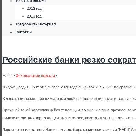
Печатная версия
2012 год
2013 год
Предложить материал
Контакты
Российские банки резко сокра
Мар 2 •
Федеральные новости
•
Выдача кредитных карт в январе 2020 года снизилась на 21,7% по сравнен
В денежном выражении (суммарный лимит по кредиткам) выдачи тоже упали
Причиной такой зарождающейся тенденции, по мнению вице-президента ме
выдачи кредитных карт замедляются быстрее, поскольку этот продукт дол
Директор по маркетингу Национального бюро кредитных историй (НБКИ) Але