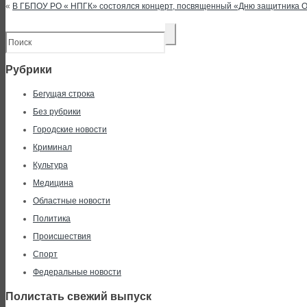
«
В ГБПОУ РО « НПГК» состоялся концерт, посвященный «Дню защитника 
Рубрики
Бегущая строка
Без рубрики
Городские новости
Криминал
Культура
Медицина
Областные новости
Политика
Происшествия
Спорт
Федеральные новости
Полистать свежий выпуск