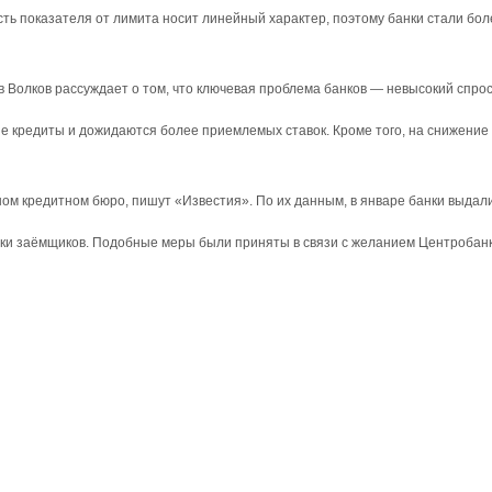
сть показателя от лимита носит линейный характер, поэтому банки стали бо
 Волков рассуждает о том, что ключевая проблема банков — невысокий спрос
 кредиты и дожидаются более приемлемых ставок. Кроме того, на снижение с
м кредитном бюро, пишут «Известия». По их данным, в январе банки выдали
узки заёмщиков. Подобные меры были приняты в связи с желанием Центробан