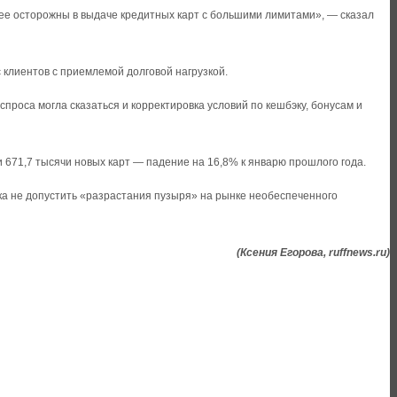
лее осторожны в выдаче кредитных карт с большими лимитами», — сказал
 клиентов с приемлемой долговой нагрузкой.
проса могла сказаться и корректировка условий по кешбэку, бонусам и
 671,7 тысячи новых карт — падение на 16,8% к январю прошлого года.
ка не допустить «разрастания пузыря» на рынке необеспеченного
(Ксения Егорова, ruffnews.ru)