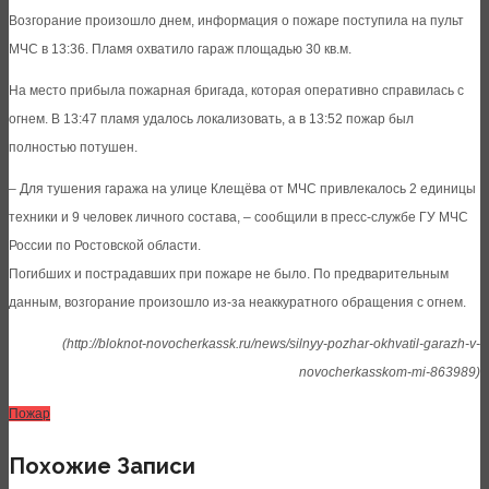
Возгорание произошло днем, информация о пожаре поступила на пульт
МЧС в 13:36. Пламя охватило гараж площадью 30 кв.м.
На место прибыла пожарная бригада, которая оперативно справилась с
огнем. В 13:47 пламя удалось локализовать, а в 13:52 пожар был
полностью потушен.
– Для тушения гаража на улице Клещёва от МЧС привлекалось 2 единицы
техники и 9 человек личного состава, – сообщили в пресс-службе ГУ МЧС
России по Ростовской области.
Погибших и пострадавших при пожаре не было. По предварительным
данным, возгорание произошло из-за неаккуратного обращения с огнем.
(http://bloknot-novocherkassk.ru/news/silnyy-pozhar-okhvatil-garazh-v-
novocherkasskom-mi-863989)
Пожар
Похожие Записи