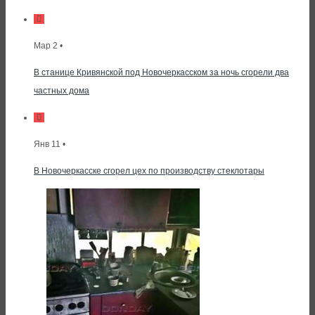
Мар 2 •
В станице Кривянской под Новочеркасском за ночь сгорели два
частных дома
Янв 11 •
В Новочеркасске сгорел цех по производству стеклотары