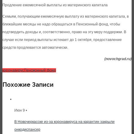
Продление ежемесячной выплаты из материнского капитала
Семьям, получающим ежемесячную выплату из материнского капитала, в
ближайшие месяцы не надо обращаться в Пенсионный фонд, чтобы
подтвердить доходы и, соответственно, право на эту меру поддержки. В
случае если период выплаты истекает до 1 октября, предоставление
средств продлевается автоматически.
(novochgrad.ru)
коронавирус
Пенсионный фонд
Похожие Записи
Июн 9 •
В Новочеркасске из-за коронавируса на карантин закрыли
онкодиспансер