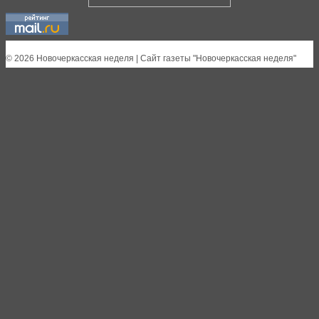
© 2026 Новочеркасская неделя | Сайт газеты "Новочеркасская неделя"