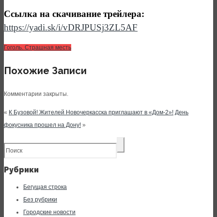
Ссылка на скачивание трейлера:
https://yadi.sk/i/vDRJPUSj3ZL5AF
Гоголь. Страшная месть
Похожие Записи
Комментарии закрыты.
«
К Бузовой! Жителей Новочеркасска приглашают в «Дом-2»!
День
фокусника прошел на Дону!
»
Рубрики
Бегущая строка
Без рубрики
Городские новости