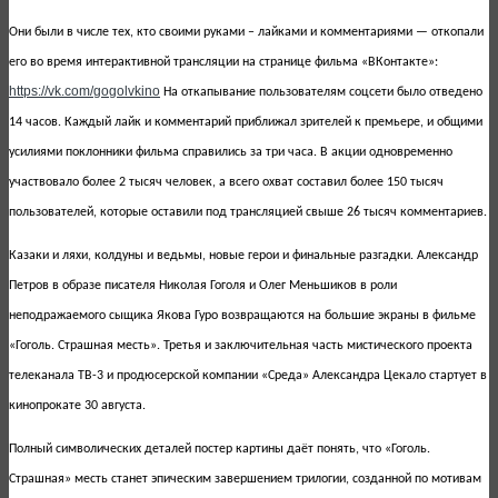
Они были в числе тех, кто своими руками – лайками и комментариями — откопали
его во время интерактивной трансляции на странице фильма «ВКонтакте»:
https://vk.com/gogolvkino
На откапывание пользователям соцсети было отведено
14 часов. Каждый лайк и комментарий приближал зрителей к премьере, и общими
усилиями поклонники фильма справились за три часа. В акции одновременно
участвовало более 2 тысяч человек, а всего охват составил более 150 тысяч
пользователей, которые оставили под трансляцией свыше 26 тысяч комментариев.
Казаки и ляхи, колдуны и ведьмы, новые герои и финальные разгадки. Александр
Петров в образе писателя Николая Гоголя и Олег Меньшиков в роли
неподражаемого сыщика Якова Гуро возвращаются на большие экраны в фильме
«Гоголь. Страшная месть». Третья и заключительная часть мистического проекта
телеканала ТВ-3 и продюсерской компании «Среда» Александра Цекало стартует в
кинопрокате 30 августа.
Полный символических деталей постер картины даёт понять, что «Гоголь.
Страшная» месть станет эпическим завершением трилогии, созданной по мотивам