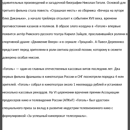
удивительных произведений и загадочной биографии Николая Гоголя. Основой для
третьего фильма стала повесть «Страшная месть» из сборника «Вечера на хуторе
близ Диканьки», а начало трейлера отсылает к событиям XVII века, времени
противостояния казаков и поляков. В образе злого колдуна в «Гоголе» впервые
появится актёр Рижского русского театра Кирилл Зайцев, прославившийся ролями в
спортивной драме «Движение Вверх» и в сериале «Троцкий». А Павел Деревянко
предстанет перед зрителями в роли светила русской поэзии, которому в сюжете
доверена особая миссия.
«Гоголь» — один из главных отечественных кассовых хитов последних лет. Два
первых фильма франшизы в кинотеатрах России и СНГ посмотрели порядка 4 млн
зрителей. «Гоголь» собрал в кинотеатрах около 1 миллиарда рублей и установил
несколько кассовых рекордов. На VI церемонии вручения премии Ассоциации
продюсеров кино и телевидения России (АПКиТ) «Гоголь» был удостоен
специального приза за вклад в развитие индустрии телевизионного кино с
формулировкой «За успешный кинопрокат телесериала».