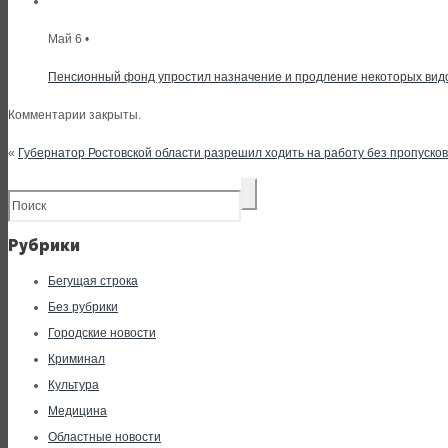
Май 6 •
Пенсионный фонд упростил назначение и продление некоторых вид
Комментарии закрыты.
«
Губернатор Ростовской области разрешил ходить на работу без пропусков
Рубрики
Бегущая строка
Без рубрики
Городские новости
Криминал
Культура
Медицина
Областные новости