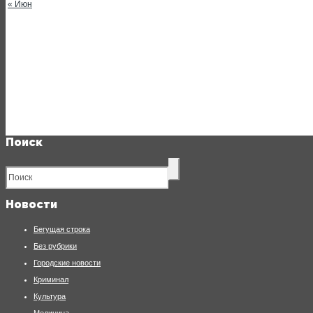
« Июн
Поиск
Новости
Бегущая строка
Без рубрики
Городские новости
Криминал
Культура
Медицина