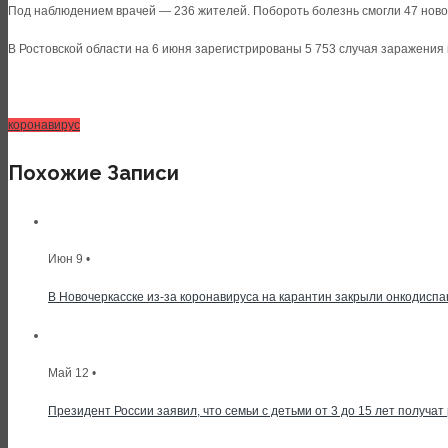
Под наблюдением врачей — 236 жителей. Побороть болезнь смогли 47 ново
В Ростовской области на 6 июня зарегистрированы 5 753 случая заражения 
коронавирус
Похожие Записи
Июн 9 •
В Новочеркасске из-за коронавируса на карантин закрыли онкодиспа
Май 12 •
Президент России заявил, что семьи с детьми от 3 до 15 лет получа