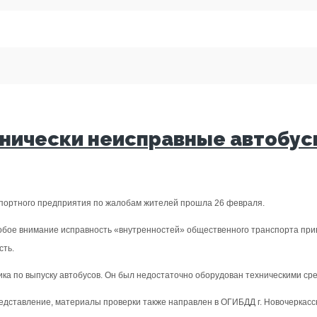
хнически неисправные автобу
спортного предприятия по жалобам жителей прошла 26 февраля.
обое внимание исправность «внутренностей» общественного транспорта привл
сть.
ка по выпуску автобусов. Он был недостаточно оборудован техническими ср
едставление, материалы проверки также направлен в ОГИБДД г. Новочеркасс