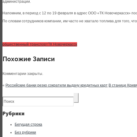
администрации.
Напомним, в период с 12 по 19 февраля в адрес ООО «ТК Новочеркасск» по
По словам сотрудников компании, им часто не хватало топлива для того, ч
общественный транспорт
ТК Новочеркасск
Похожие Записи
Комментарии закрыты.
«
Российские банки резко сократили выдачу кредитных карт
В станице Кривя
Рубрики
Бегущая строка
Без рубрики