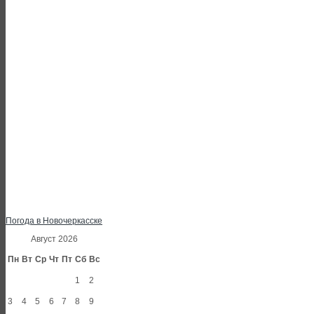
Погода в Новочеркасске
Август 2026
Пн
Вт
Ср
Чт
Пт
Сб
Вс
1
2
3
4
5
6
7
8
9