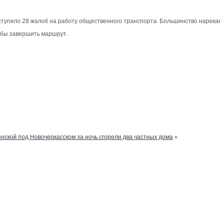
ступило 28 жалоб на работу общественного транспорта. Большинство нарекан
тобы завершить маршрут.
нской под Новочеркасском за ночь сгорели два частных дома
»