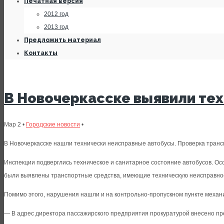
Печатная версия
2012 год
2013 год
Предложить материал
Контакты
В Новочеркасске выявили те
Мар 2 •
Городские новости
•
В Новочеркасске нашли технически неисправные автобусы. Проверка тран
Инспекции подверглись техническое и санитарное состояние автобусов. Ос
были выявлены транспортные средства, имеющие техническую неисправно
Помимо этого, нарушения нашли и на контрольно-пропускном пункте механи
— В адрес директора пассажирского предприятия прокуратурой внесено пр